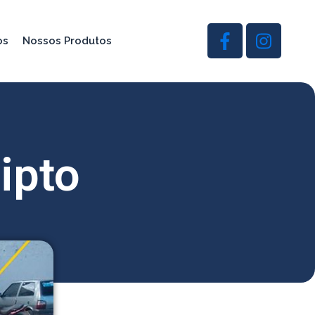
os
Nossos Produtos
ipto