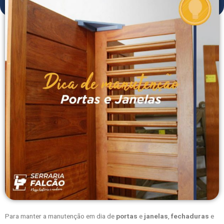
Para manter a manutenção em dia de
portas
e
janelas
,
fechaduras
e