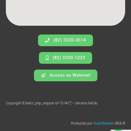
(82) 3320-4514
(82) 3320-1233
Acesso ao Webmail
Copyright © [wbcr_php_snippet id=”3740″] – Serraria Falcão
Produzido por
SisSoftwares
WEB ®