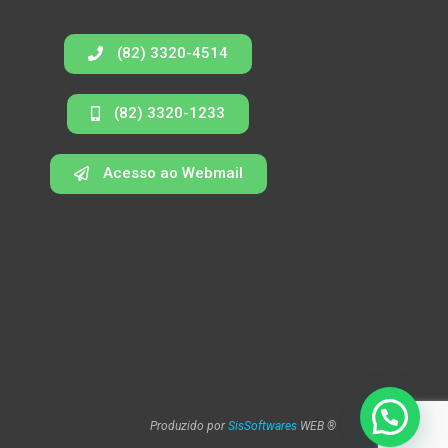
(82) 3320-4514
(82) 3320-1233
Acesso ao Webmail
Produzido por
SisSoftwares
WEB ®