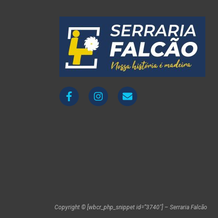
Copyright © [wbcr_php_snippet id=”3740″] – Serraria Falcão